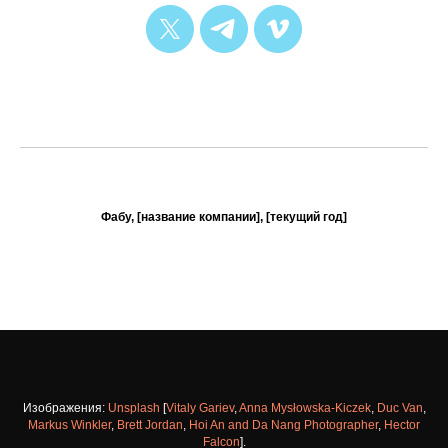
Фабу, [название компании], [текущий год]
Изображения:
Unsplash
[
Vitaly Gariev
,
Anna Mysłowska-Kiczek
,
Duc Van
,
Markus Winkler
,
Brett Jordan
,
Hoi An and Da Nang Photographer
,
Hector
Falcon
].